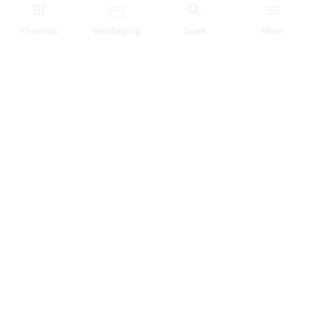
Dataportaal
Thema's
Verdieping
Zoek
Meer
OVER ONS
InZicht
Contact
VOLG ONS
LinkedIn
RSS
POWERED BY