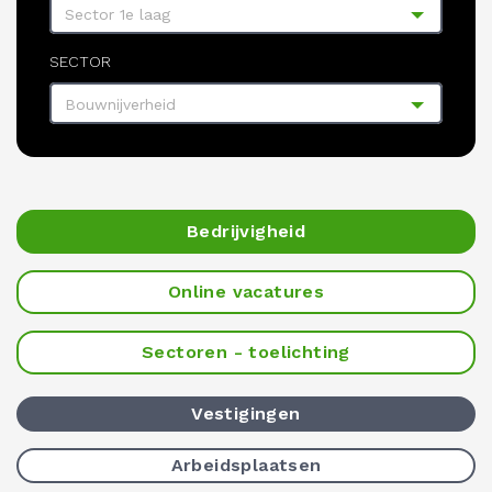
Sector 1e laag
SECTOR
Bouwnijverheid
Bedrijvigheid
Online vacatures
Sectoren - toelichting
Vestigingen
Arbeidsplaatsen