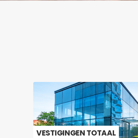
VES­TI­GIN­GEN TO­TAAL