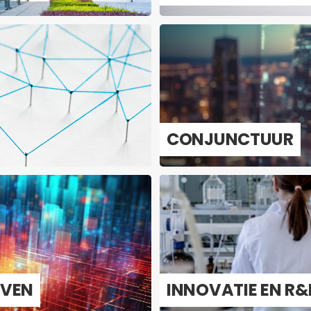
CON­JUNC­TUUR
E­VEN
IN­NO­VA­TIE EN R