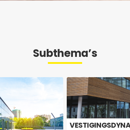
Subthema’s
VES­TI­GINGS­DY­N