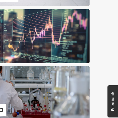
Feedback
&D