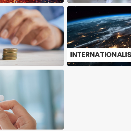
IN­TER­NA­TI­O­NA­LI