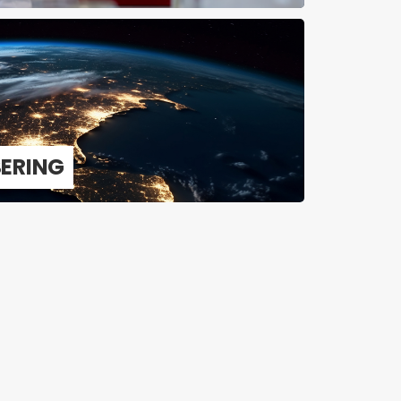
­SE­RING