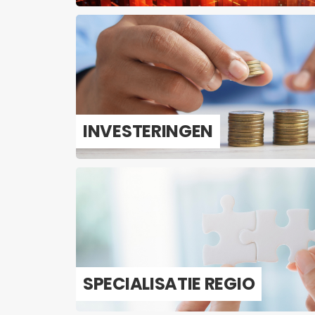
IN­VES­TE­RIN­GEN
SPE­CI­A­LI­SA­TIE REGIO