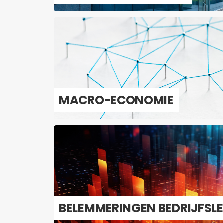
MACRO-​ECONOMIE
BE­LEM­ME­RIN­GEN BE­DRIJFS­L