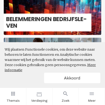
BE­LEM­ME­RIN­GEN BE­DRIJFS­LE­
VEN
Wij plaatsen Functionele cookies, om deze website naar
behoren te laten functioneren en Analytische cookies
waarmee wij het gebruik van de website kunnen meten.
Deze cookies gebruiken geen persoonsgegevens.
Meer
informatie
IN­NO­VA­TIE EN R&D
Akkoord
Thema's
Verdieping
Zoek
Meer