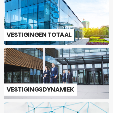
VES­TI­GIN­GEN TO­TAAL
VES­TI­GINGS­DY­NA­MIEK