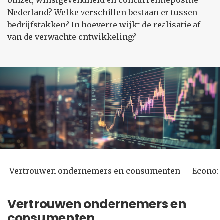
omzet, winstgevendheid en concurrentiepositie
Nederland? Welke verschillen bestaan er tussen
bedrijfstakken? In hoeverre wijkt de realisatie af
van de verwachte ontwikkeling?
Vertrouwen ondernemers en consumenten
Econom
Vertrouwen ondernemers en
consumenten