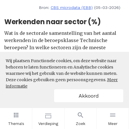
Bron:
CBS microdata (EBB)
(05-03-2026)
Werkenden naar sector (%)
Wat is de sectorale samenstelling van het aantal
werkenden in de beroepsklasse Technische
beroepen? In welke sectoren zijn de meeste
werkenden in de beroepsklasse Technische
Wij plaatsen Functionele cookies, om deze website naar
beroepen actief?
behoren te laten functioneren en Analytische cookies
waarmee wij het gebruik van de website kunnen meten.
Filters
Deze cookies gebruiken geen persoonsgegevens.
Meer
informatie
Akkoord
Thema's
Verdieping
Zoek
Meer