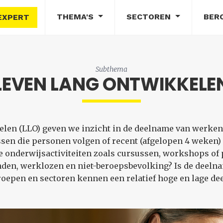
THEMA'S
SECTOREN
BER
EXPERT
Subthema
LEVEN LANG ONTWIKKELE
len (LLO) geven we inzicht in de deelname van werken
ssen die personen volgen of recent (afgelopen 4 weken
e onderwijsactiviteiten zoals cursussen, workshops of 
den, werklozen en niet-beroepsbevolking? Is de deelnam
oepen en sectoren kennen een relatief hoge en lage d