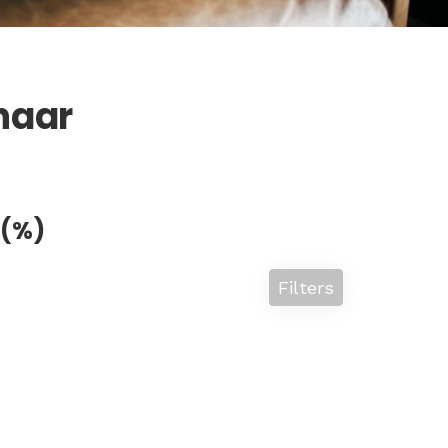
naar
 (%)
Filters