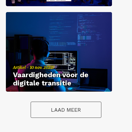
Ar­ti­kel - 10 nov. 2022
Vaar­dig­he­den voor de
di­gi­ta­le tran­si­tie
LAAD MEER