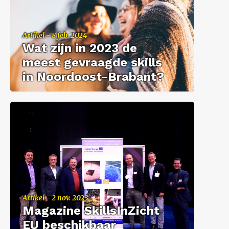
Ar­ti­kel - 8 feb. 2024
Wat zijn in 2023 de
meest ge­vraag­de skills
in Noordoost-​Brabant?
Ar­ti­kel - 2 nov. 2023
Ma­ga­zi­ne Skills­In­Zicht
EU be­schik­baar