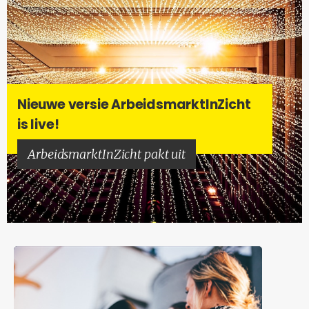
Nieu­we ver­sie Ar­beids­markt­In­Zicht
is live!
Ar­beids­markt­In­Zicht pakt uit