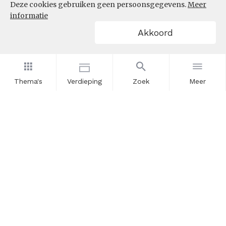
Deze cookies gebruiken geen persoonsgegevens.
Meer
informatie
Akkoord
Thema's
Verdieping
Zoek
Meer
Nieuwsbrief
Schrijf u in voor onze nieuwsupdates en blijf op de hoogte.