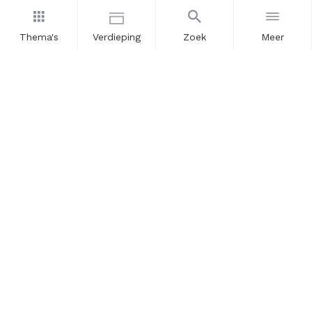
Thema's
Verdieping
Zoek
Meer
Nieuwsbrief
Schrijf u in voor onze nieuwsupdates en blijf op de hoogte.
Vul hier uw e-mailadres in.
Schrijf u in