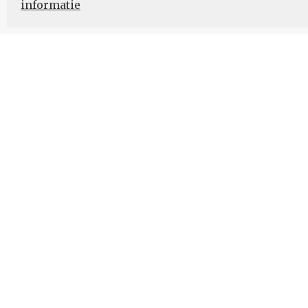
informatie
Nieuwsbrief
Schrijf u in voor onze nieuwsupdates en blijf op
ONZE
Datast