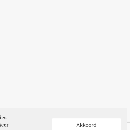
ies
eer
Akkoord