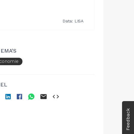
EMA'S
conomie
EL
Feedback