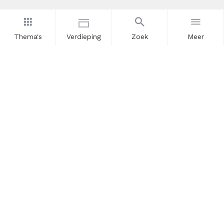
Thema's
Verdieping
Zoek
Meer
Nieuwsbrief
Schrijf u in voor onze nieuwsupdates en blijf op de hoogte.
Vul hier uw e-mailadres in.