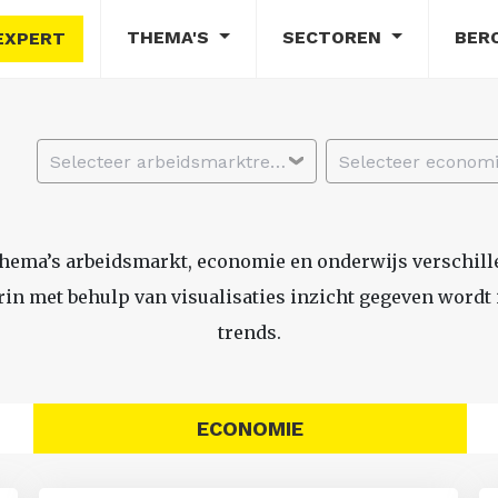
THEMA'S
SECTOREN
BER
EXPERT
Selecteer arbeidsmarktregio
thema’s arbeidsmarkt, economie en onderwijs verschil
n met behulp van visualisaties inzicht gegeven wordt i
trends.
ECONOMIE