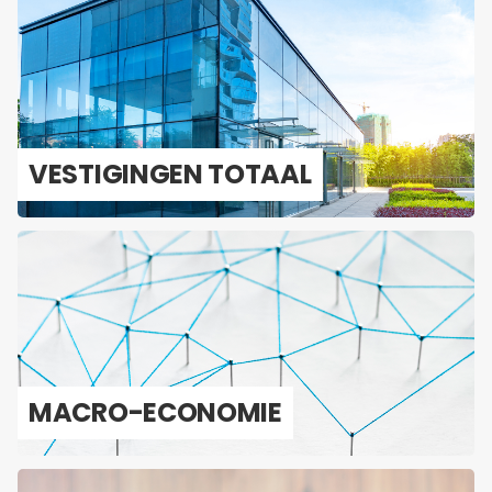
VES­TI­GIN­GEN TO­TAAL
MACRO-​ECONOMIE