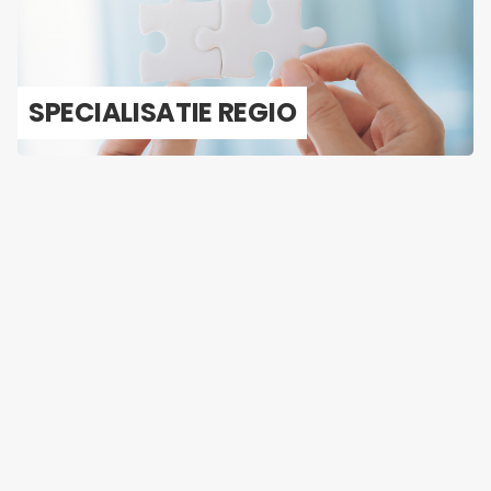
SPE­CI­A­LI­SA­TIE REGIO