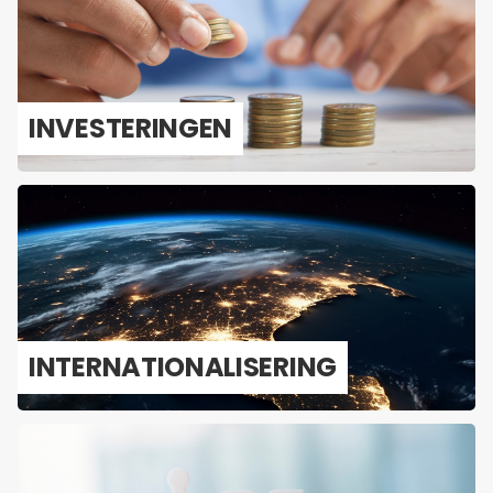
IN­VES­TE­RIN­GEN
IN­TER­NA­TI­O­NA­LI­SE­RING