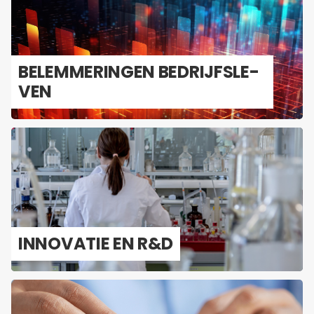
BE­LEM­ME­RIN­GEN BE­DRIJFS­LE­
VEN
IN­NO­VA­TIE EN R&D