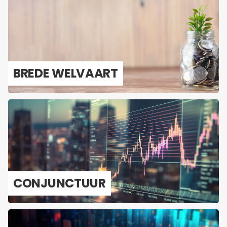
BREDE WEL­VAART
CON­JUNC­TUUR