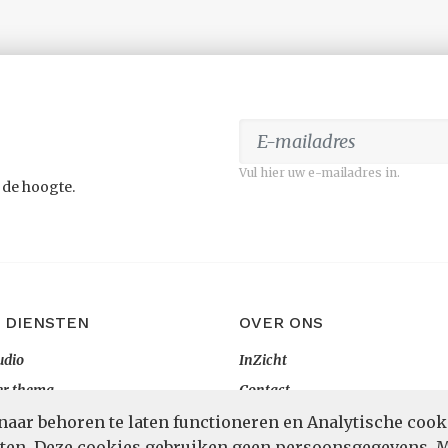
Vul hier uw e-mailadres in.
 de hoogte.
 DIENSTEN
OVER ONS
udio
InZicht
er thema
Contact
rtaal
naar behoren te laten functioneren en Analytische cook
POWERED BY
eten. Deze cookies gebruiken geen persoonsgegevens.
M