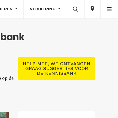
OEPEN
VERDIEPING
sbank
HELP MEE, WE ONTVANGEN
GRAAG SUGGESTIES VOOR
)
DE KENNISBANK
e op de