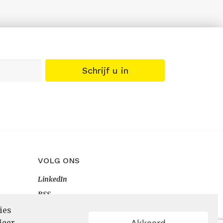
Schrijf u in
VOLG ONS
LinkedIn
RSS
ies
eer
Akkoord