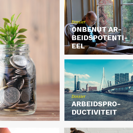
Dos­sier
ON­BE­NUT AR­
BEIDS­PO­TEN­TI­
EEL
Dos­sier
AR­BEIDS­PRO­
DUC­TI­VI­TEIT