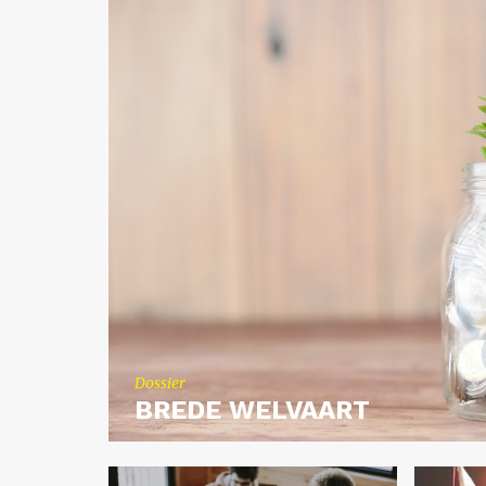
Dos­sier
BREDE WEL­VAART