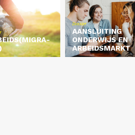
Dos­sier
AAN­SLUI­TING
r
BEIDS(MI­GRA­
ON­DER­WIJS EN
)
AR­BEIDS­MARKT