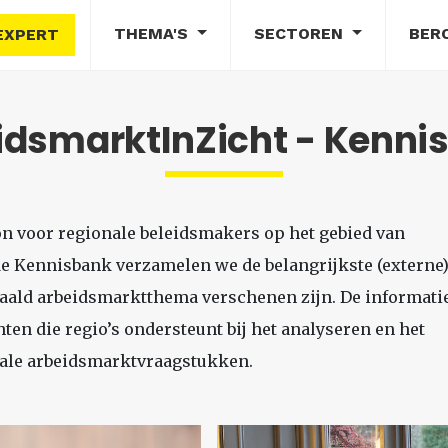
THEMA'S
SECTOREN
BER
EXPERT
idsmarktInZicht - Kenni
on voor regionale beleidsmakers op het gebied van
de Kennisbank verzamelen we de belangrijkste (externe
paald arbeidsmarktthema verschenen zijn. De informati
en die regio’s ondersteunt bij het analyseren en het
nale arbeidsmarktvraagstukken.