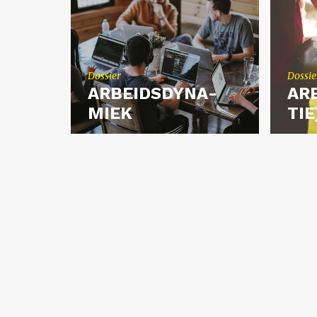
Dos­sier
Dos­sie
AR­BEIDS­DY­NA­
AR­
MIEK
TIE