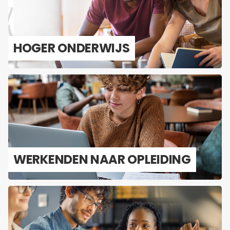
HOGER ON­DER­WIJS
WER­KEN­DEN NAAR OP­LEI­DING