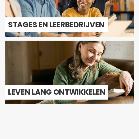
STA­GES EN LEER­BE­DRIJ­VEN
LEVEN LANG ONT­WIK­KE­LEN