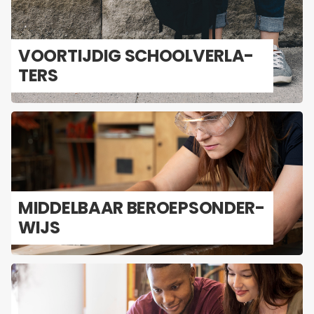
VOOR­TIJ­DIG SCHOOL­VER­LA­
TERS
MID­DEL­BAAR BE­ROEPS­ON­DER­
WIJS