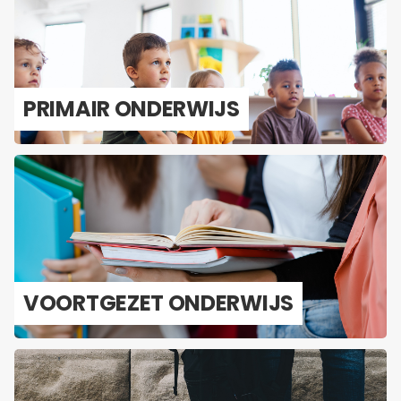
PRI­MAIR ON­DER­WIJS
VOORT­GE­ZET ON­DER­WIJS