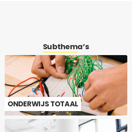
Subthema’s
ON­DER­WIJS TO­TAAL