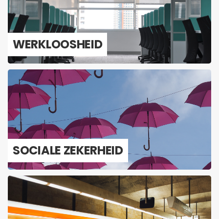
WERK­LOOS­HEID
SO­CI­A­LE ZE­KER­HEID