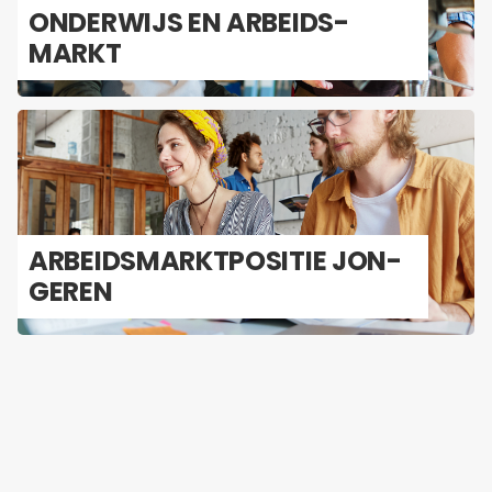
ON­DER­WIJS EN AR­BEIDS­
MARKT
AR­BEIDS­MARKT­PO­SI­TIE JON­
GE­REN