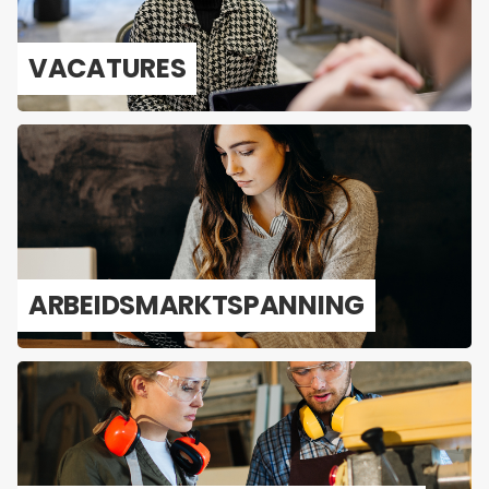
VA­CA­TU­RES
AR­BEIDS­MARKT­SPAN­NING