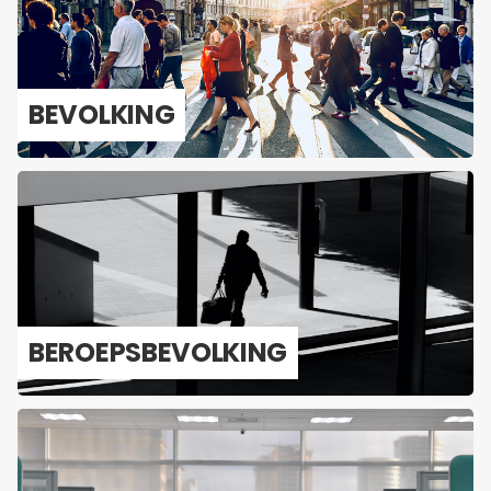
BE­VOL­KING
BE­ROEPS­BE­VOL­KING