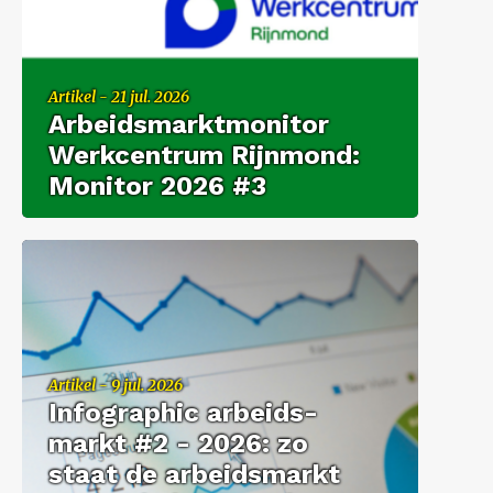
Ar­ti­kel - 21 jul. 2026
Ar­beids­markt­mo­ni­tor
Werk­cen­trum Rijn­mond:
Mo­ni­tor 2026 #3
Ar­ti­kel - 9 jul. 2026
In­fo­grap­hic ar­beids­
markt #2 - 2026: zo
staat de ar­beids­markt