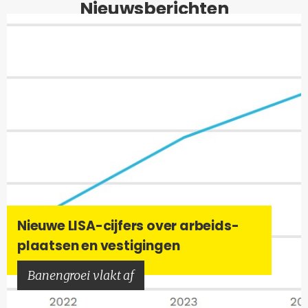
Nieuwsberichten
Nieu­we LISA-​cijfers over ar­beids­
plaat­sen en ves­ti­gin­gen
Ba­nen­groei vlakt af