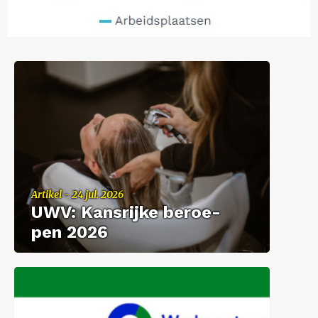
Ar­ti­kel - 24 jul. 2026
UWV: Kans­rij­ke be­roe­
pen 2026