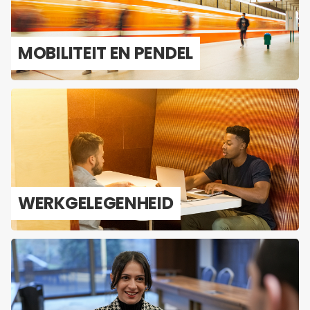
MO­BI­LI­TEIT EN PEN­DEL
WERK­GE­LE­GEN­HEID