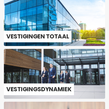
VES­TI­GIN­GEN TO­TAAL
VES­TI­GINGS­DY­NA­MIEK