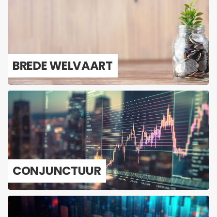
BREDE WEL­VAART
CON­JUNC­TUUR