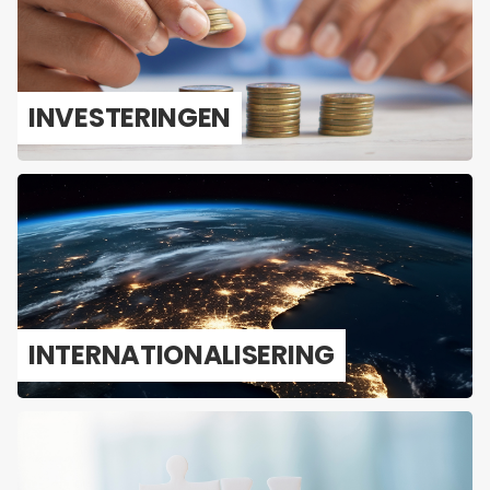
IN­VES­TE­RIN­GEN
IN­TER­NA­TI­O­NA­LI­SE­RING