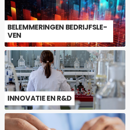
BE­LEM­ME­RIN­GEN BE­DRIJFS­LE­
VEN
IN­NO­VA­TIE EN R&D