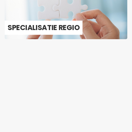
SPE­CI­A­LI­SA­TIE REGIO