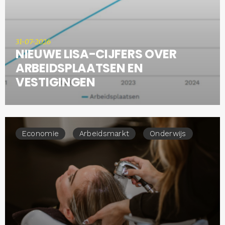
31-07-2026
NIEUWE LISA-CIJFERS OVER
ARBEIDSPLAATSEN EN
VESTIGINGEN
Economie
Arbeidsmarkt
Onderwijs