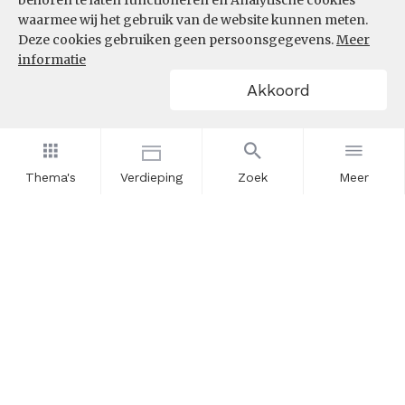
behoren te laten functioneren en Analytische cookies
waarmee wij het gebruik van de website kunnen meten.
Deze cookies gebruiken geen persoonsgegevens.
Meer
informatie
Akkoord
Thema's
Verdieping
Zoek
Meer
Nieuwsbrief
Schrijf u in voor onze nieuwsupdates en blijf op de hoogte.