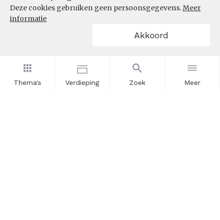
Deze cookies gebruiken geen persoonsgegevens.
Meer
informatie
Akkoord
Thema's
Verdieping
Zoek
Meer
Nieuwsbrief
Schrijf u in voor onze nieuwsupdates en blijf op de hoogte.