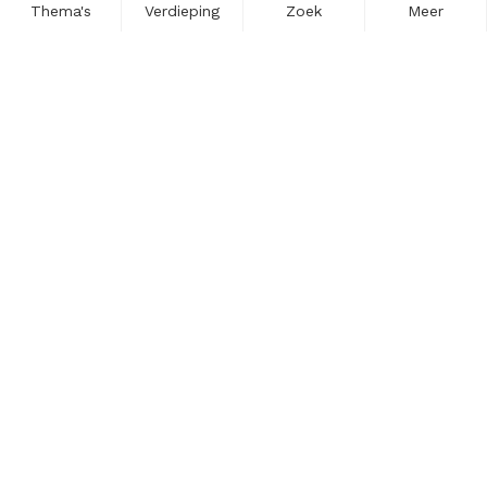
Thema's
Verdieping
Zoek
Meer
Nieuwsbrief
Schrijf u in voor onze nieuwsupdates en blijf op de hoogte.
Vul hier uw e-mailadres in.
Schrijf u in