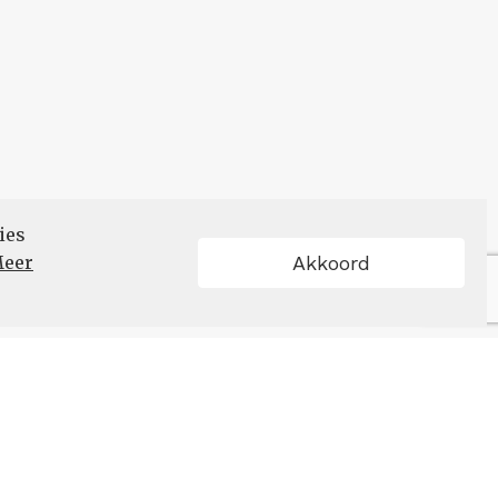
ies
eer
Akkoord