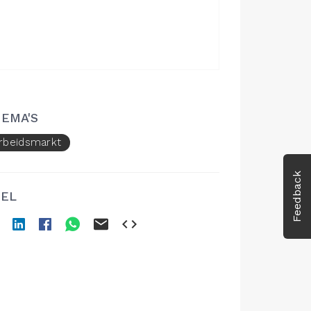
EMA'S
rbeidsmarkt
Feedback
EL