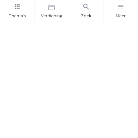
Thema's
Verdieping
Zoek
Meer
Nieuwsbrief
Schrijf u in voor onze nieuwsupdates en blijf op de hoogte.
Vul hier uw e-mailadres in.
Schrijf u in