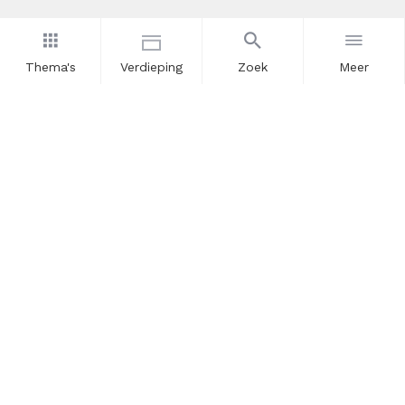
Thema's
Verdieping
Zoek
Meer
Nieuwsbrief
Schrijf u in voor onze nieuwsupdates en blijf op de hoogte.
Vul hier uw e-mailadres in.