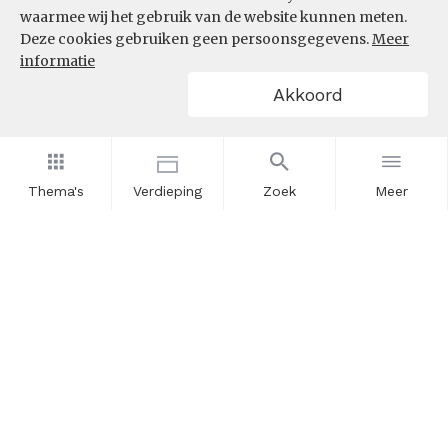
waarmee wij het gebruik van de website kunnen meten.
Deze cookies gebruiken geen persoonsgegevens.
Meer
informatie
Akkoord
Thema's
Verdieping
Zoek
Meer
Nieuwsbrief
Schrijf u in voor onze nieuwsupdates en blijf op de hoogte.