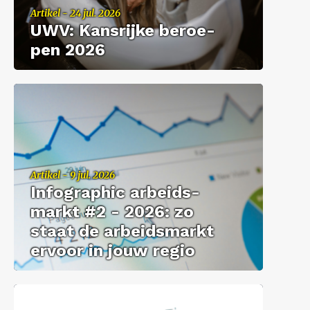
Ar­ti­kel - 24 jul. 2026
UWV: Kans­rij­ke be­roe­
pen 2026
Ar­ti­kel - 9 jul. 2026
In­fo­grap­hic ar­beids­
markt #2 - 2026: zo
staat de ar­beids­markt
er­voor in jouw regio