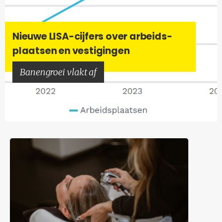
Nieu­we LISA-​cijfers over ar­beids­
plaat­sen en ves­ti­gin­gen
Ba­nen­groei vlakt af