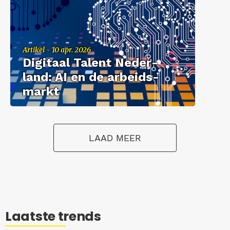
Ar­ti­kel - 10 apr. 2026
Di­gi­taal Ta­lent Ne­der­
land: AI en de ar­beids­
markt
LAAD MEER
Laatste trends