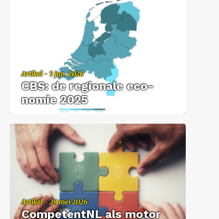
Ar­ti­kel - 5 jun. 2026
CBS: de re­gi­o­na­le eco­
no­mie 2025
Ar­ti­kel - 28 mei 2026
Com­pe­tent­NL als motor