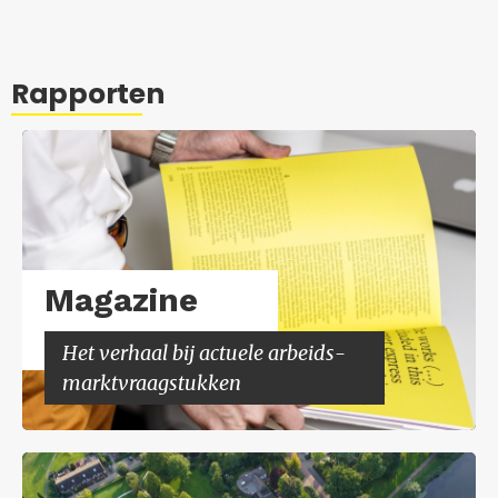
Rapporten
Ma­ga­zi­ne
Het ver­haal bij ac­tu­e­le ar­beids­
markt­vraag­stuk­ken