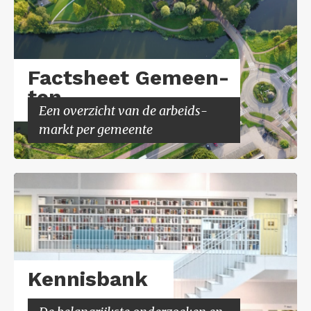
Facts­heet Ge­meen­
ten
Een over­zicht van de ar­beids­
markt per ge­meen­te
Ken­nis­bank