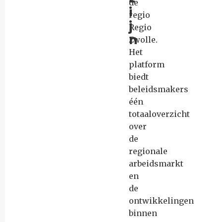
de
i
regio
j
Regio
n
Zwolle.
Het
platform
biedt
beleidsmakers
één
totaaloverzicht
over
de
regionale
arbeidsmarkt
en
de
ontwikkelingen
binnen