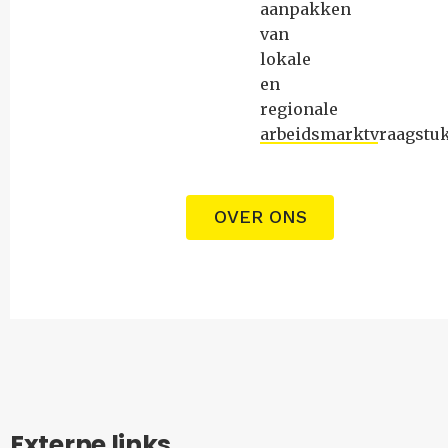
aanpakken
van
lokale
en
regionale
arbeidsmarktvraagstu
OVER ONS
Externe links