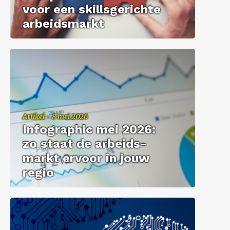
voor een skills­ge­rich­te
ar­beids­markt
Ar­ti­kel - 8 mei 2026
In­fo­grap­hic mei 2026:
zo staat de ar­beids­
markt er­voor in jouw
regio