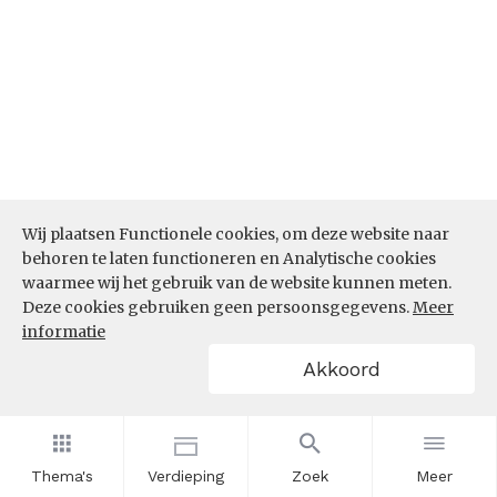
Wij plaatsen Functionele cookies, om deze website naar
behoren te laten functioneren en Analytische cookies
waarmee wij het gebruik van de website kunnen meten.
Deze cookies gebruiken geen persoonsgegevens.
Meer
Bron:
CBS microdata (EBB)
(05-03-2026)
informatie
Werkenden deelname leven lang
Akkoord
leren (%)
In hoeverre nemen werkenden binnen de sector
Onderwijs deel aan leven lang leren? Is het aandeel
Thema's
Verdieping
Zoek
Meer