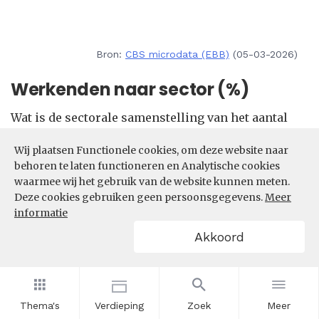
Bron:
CBS microdata (EBB)
(05-03-2026)
Werkenden naar sector (%)
Wat is de sectorale samenstelling van het aantal
werkenden in de beroepsklasse Zorg en welzijn
Wij plaatsen Functionele cookies, om deze website naar
beroepen? In welke sectoren zijn de meeste
behoren te laten functioneren en Analytische cookies
werkenden in de beroepsklasse Zorg en welzijn
waarmee wij het gebruik van de website kunnen meten.
beroepen actief?
Deze cookies gebruiken geen persoonsgegevens.
Meer
informatie
Filters
Akkoord
Thema's
Verdieping
Zoek
Meer