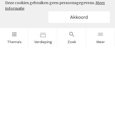
Deze cookies gebruiken geen persoonsgegevens.
Meer
informatie
Akkoord
Thema's
Verdieping
Zoek
Meer
Nieuwsbrief
Schrijf u in voor onze nieuwsupdates en blijf op de hoogte.