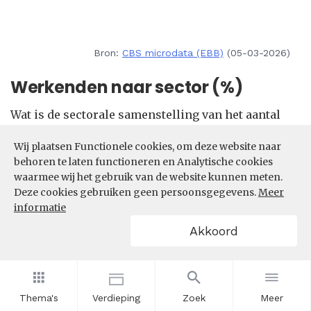
Bron:
CBS microdata (EBB)
(05-03-2026)
Werkenden naar sector (%)
Wat is de sectorale samenstelling van het aantal
werkenden in de beroepsklasse Commerciële
Wij plaatsen Functionele cookies, om deze website naar
beroepen? In welke sectoren zijn de meeste
behoren te laten functioneren en Analytische cookies
werkenden in de beroepsklasse Commerciële
waarmee wij het gebruik van de website kunnen meten.
beroepen actief?
Deze cookies gebruiken geen persoonsgegevens.
Meer
informatie
Filters
Akkoord
Thema's
Verdieping
Zoek
Meer