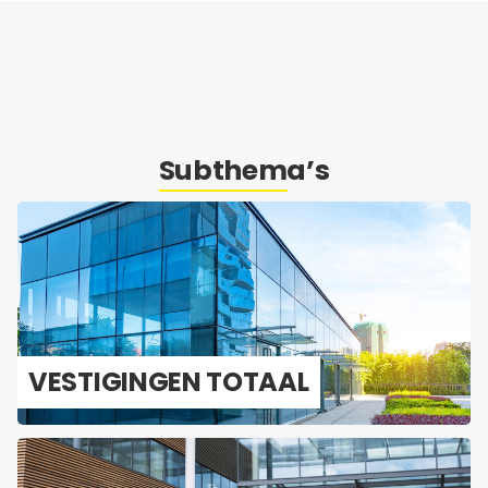
Subthema’s
VES­TI­GIN­GEN TO­TAAL