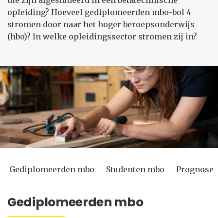
die zijn afgestudeerd in een bètatechnische
opleiding? Hoeveel gediplomeerden mbo-bol 4
stromen door naar het hoger beroepsonderwijs
(hbo)? In welke opleidingssector stromen zij in?
Gediplomeerden mbo
Studenten mbo
Prognose 
Gediplomeerden mbo