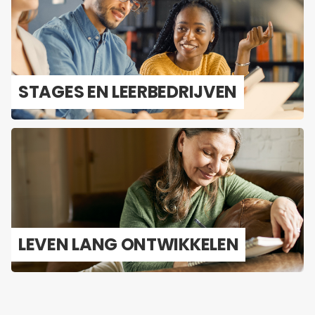
STA­GES EN LEER­BE­DRIJ­VEN
LEVEN LANG ONT­WIK­KE­LEN