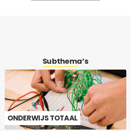
Subthema’s
ON­DER­WIJS TO­TAAL