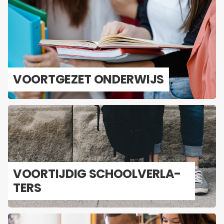
VOORT­GE­ZET ON­DER­WIJS
VOOR­TIJ­DIG SCHOOL­VER­LA­
TERS