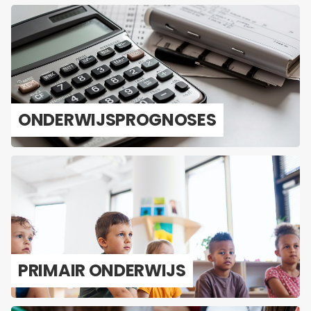
ON­DER­WIJS­PROG­NO­SES
PRI­MAIR ON­DER­WIJS