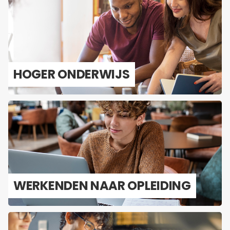
HOGER ON­DER­WIJS
WER­KEN­DEN NAAR OP­LEI­DING