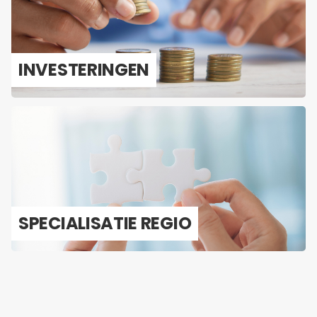
IN­VES­TE­RIN­GEN
SPE­CI­A­LI­SA­TIE REGIO