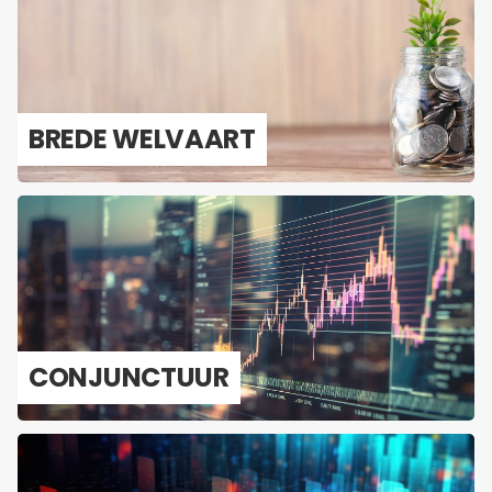
BREDE WEL­VAART
CON­JUNC­TUUR