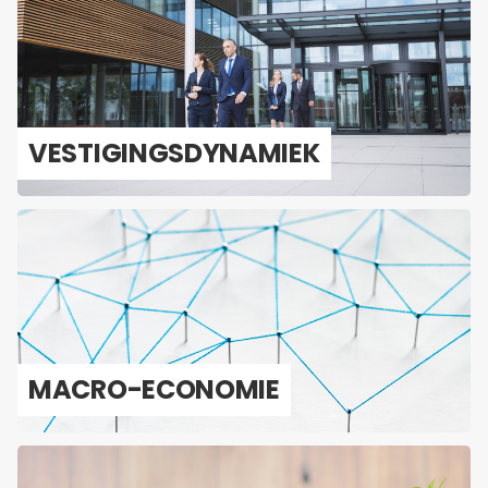
VES­TI­GINGS­DY­NA­MIEK
MACRO-​ECONOMIE