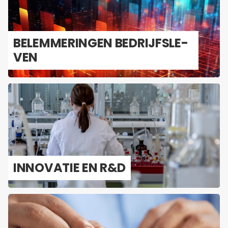
BE­LEM­ME­RIN­GEN BE­DRIJFS­LE­
VEN
IN­NO­VA­TIE EN R&D