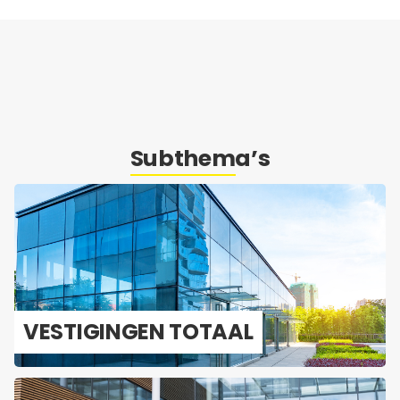
Subthema’s
VES­TI­GIN­GEN TO­TAAL