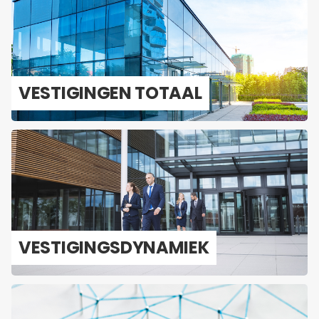
VES­TI­GIN­GEN TO­TAAL
VES­TI­GINGS­DY­NA­MIEK