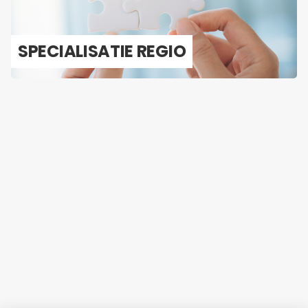
SPE­CI­A­LI­SA­TIE REGIO