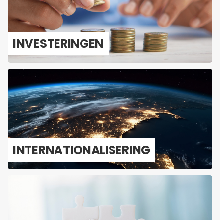
IN­VES­TE­RIN­GEN
IN­TER­NA­TI­O­NA­LI­SE­RING