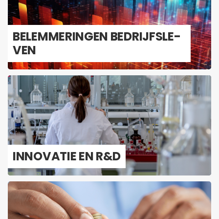
BE­LEM­ME­RIN­GEN BE­DRIJFS­LE­
VEN
IN­NO­VA­TIE EN R&D