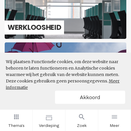
WERK­LOOS­HEID
Wij plaatsen Functionele cookies, om deze website naar
behoren te laten functioneren en Analytische cookies
waarmee wij het gebruik van de website kunnen meten.
Deze cookies gebruiken geen persoonsgegevens.
Meer
informatie
SO­CI­A­LE ZE­KER­HEID
Akkoord
Thema's
Verdieping
Zoek
Meer