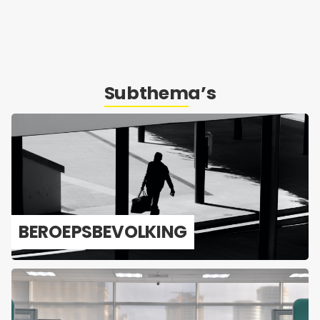
Subthema’s
BE­ROEPS­BE­VOL­KING