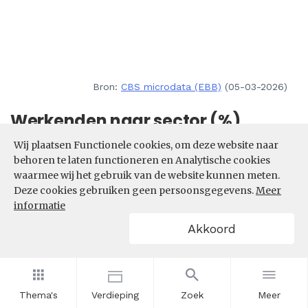
Bron:
CBS microdata (EBB)
(05-03-2026)
Werkenden naar sector (%)
Wij plaatsen Functionele cookies, om deze website naar
Wat is de sectorale samenstelling van het aantal
behoren te laten functioneren en Analytische cookies
werkenden in de beroepsklasse Dienstverlenende
waarmee wij het gebruik van de website kunnen meten.
beroepen? In welke sectoren zijn de meeste
Deze cookies gebruiken geen persoonsgegevens.
Meer
werkenden in de beroepsklasse Dienstverlenende
informatie
beroepen actief?
Akkoord
Filters
Thema's
Verdieping
Zoek
Meer