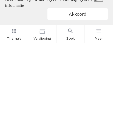
Deze cookies gebruiken geen persoonsgegevens.
Meer
informatie
Akkoord
Thema's
Verdieping
Zoek
Meer
Nieuwsbrief
Schrijf u in voor onze nieuwsupdates en blijf op de hoogte.