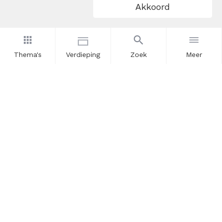
Akkoord
Thema's
Verdieping
Zoek
Meer
Nieuwsbrief
Schrijf u in voor onze nieuwsupdates en blijf op de hoogte.
Vul hier uw e-mailadres in.