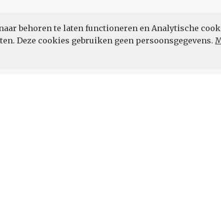
naar behoren te laten functioneren en Analytische cook
POWERED BY
eten. Deze cookies gebruiken geen persoonsgegevens.
M
Vul hier uw e-mailadres in.
 de hoogte.