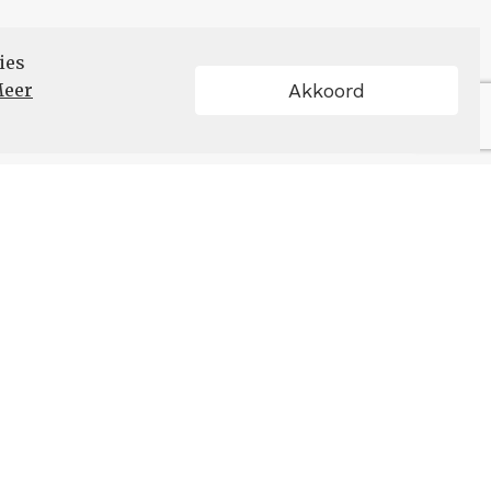
ies
eer
Akkoord
Schrijf u in