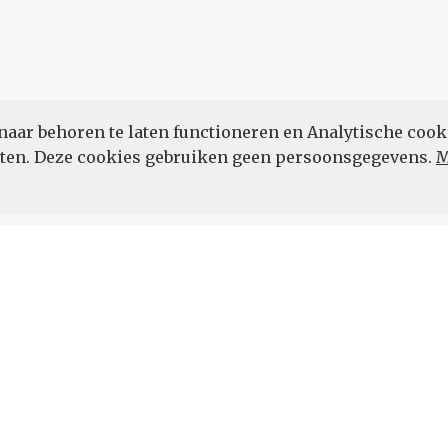
naar behoren te laten functioneren en Analytische cook
POWERED BY
eten. Deze cookies gebruiken geen persoonsgegevens.
M
Vul hier uw e-mailadres in.
 de hoogte.