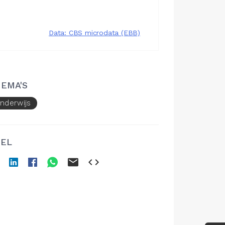
EMA'S
nderwijs
EL