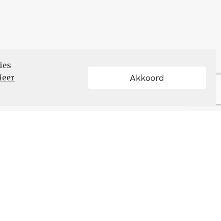
ies
eer
Akkoord
Schrijf u in