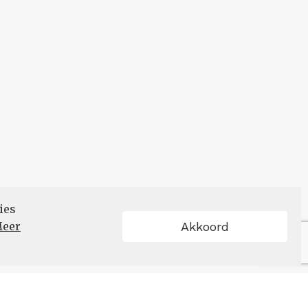
ies
eer
Akkoord