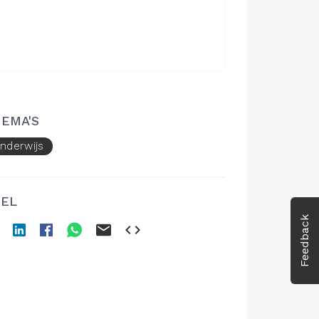
EMA'S
nderwijs
EL
Feedback