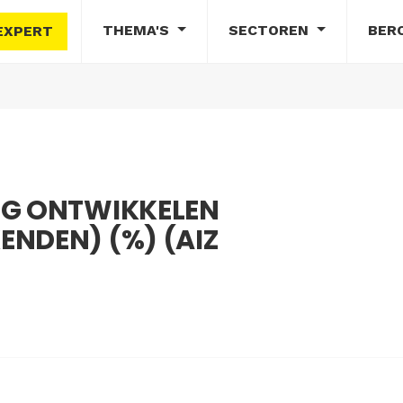
THEMA'S
SECTOREN
BER
EXPERT
NG ONTWIKKELEN
NDEN) (%) (AIZ